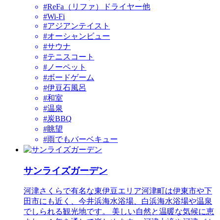
#ReFa（リファ）ドライヤー他
#Wi-Fi
#アジアンテイスト
#オーシャンビュー
#サウナ
#テニスコート
#ノーペット
#ボードゲーム
#伊豆石風呂
#和室
#温泉
#炭BBQ
#眺望
#雨でもバーベキュー
サンライズガーデン
河津さくらで有名な東伊豆エリア河津町は伊東市や下
田市にも近く、今井浜海水浴場、白浜海水浴場や温泉
でしられる観光地です。 美しい自然と温暖な気候に恵