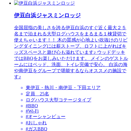
伊豆白浜ジャスミンロッジ
全国屈指の美しさを誇る伊豆白浜のすぐ近く最大２５
名まで泊まれる大型ログハウスをまるまる１棟貸切で
使えちゃいます！！ 木の質感が心地よい吹抜けのリビ
ングダイニングには薪ストーブ、ロフトに上がればキ
ッズスペースと遊び心も溢れています♪ ウッドデッキ
ではBBQをお楽しみいただけます。 メインのゲストル
ームにはベッド、洗面、トイレ完備で安心。 白浜の海
や南伊豆をグループで堪能するならオススメの施設で
す♪
東伊豆・熱川・南伊豆・下田エリア
定員 25名
ログハウス大型コテージタイプ
#BBQ
#Wi-Fi
#オーシャンビュー
#おしゃれ
#ガスBBQ