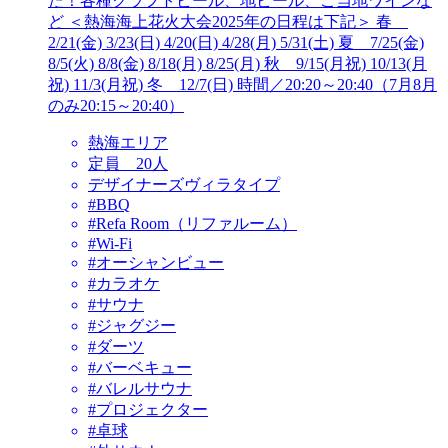
た！各種クラフトビール、地ビール、ご当地ワインな
ど ＜熱海海上花火大会2025年の日程は下記＞ 春
2/21(金) 3/23(日) 4/20(日) 4/28(月) 5/31(土) 夏 7/25(金)
8/5(火) 8/8(金) 8/18(月) 8/25(月) 秋 9/15(月祝) 10/13(月
祝) 11/3(月祝) 冬 12/7(日) 時間／20:20～20:40（7月8月
のみ20:15～20:40）
熱海エリア
定員 20人
デザイナーズヴィラタイプ
#BBQ
#Refa Room（リファルーム）
#Wi-Fi
#オーシャンビュー
#カラオケ
#サウナ
#ジャグジー
#ダーツ
#バーベキュー
#バレルサウナ
#プロジェクター
#卓球