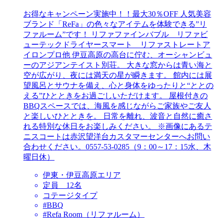
お得なキャンペーン実施中！！最大30％OFF 人気美容
ブランド「ReFa」の色々なアイテムを体験できる”リ
ファルーム”です！ リファファインバブル リファビ
ューテックドライヤースマート リファストレートア
イロンプロ他 伊豆高原の高台に佇む、オーシャンビュ
ーのアジアンテイスト別荘。 大きな窓からは青い海と
空が広がり、夜には満天の星が瞬きます。 館内には展
望風呂とサウナを備え、心と身体をゆったりと“ととの
える”ひとときをお過ごしいただけます。 屋根付きの
BBQスペースでは、海風を感じながらご家族やご友人
と楽しいひとときを。 日常を離れ、波音と自然に癒さ
れる特別な休日をお楽しみください。 ※画像にあるテ
ニスコートは赤沢望洋台カスタマーセンターへお問い
合わせください。0557-53-0285（9：00～17：15水、木
曜日休）
伊東・伊豆高原エリア
定員 12名
コテージタイプ
#BBQ
#Refa Room（リファルーム）