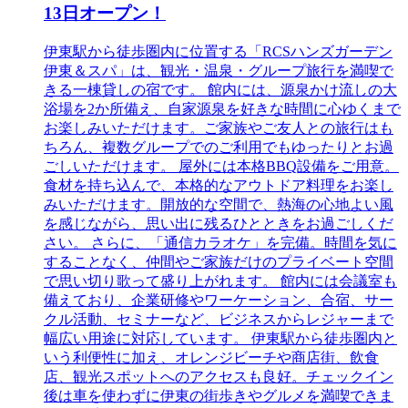
13日オープン！
伊東駅から徒歩圏内に位置する「RCSハンズガーデン
伊東＆スパ」は、観光・温泉・グループ旅行を満喫で
きる一棟貸しの宿です。 館内には、源泉かけ流しの大
浴場を2か所備え、自家源泉を好きな時間に心ゆくまで
お楽しみいただけます。ご家族やご友人との旅行はも
ちろん、複数グループでのご利用でもゆったりとお過
ごしいただけます。 屋外には本格BBQ設備をご用意。
食材を持ち込んで、本格的なアウトドア料理をお楽し
みいただけます。開放的な空間で、熱海の心地よい風
を感じながら、思い出に残るひとときをお過ごしくだ
さい。 さらに、「通信カラオケ」を完備。時間を気に
することなく、仲間やご家族だけのプライベート空間
で思い切り歌って盛り上がれます。 館内には会議室も
備えており、企業研修やワーケーション、合宿、サー
クル活動、セミナーなど、ビジネスからレジャーまで
幅広い用途に対応しています。 伊東駅から徒歩圏内と
いう利便性に加え、オレンジビーチや商店街、飲食
店、観光スポットへのアクセスも良好。チェックイン
後は車を使わずに伊東の街歩きやグルメを満喫できま