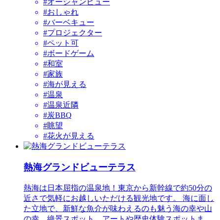
#オーシャンビュー
#おしゃれ
#バーベキュー
#プロジェクター
#ペット可
#ボードゲーム
#和室
#家族
#海が見える
#温泉
#温泉近隣
#炭BBQ
#眺望
#花火が見える
熱海グランドビューテラス
熱海は日本屈指の温泉地！東京から新幹線で約50分の
近さで気軽にお越しいただける観光地です。 海に面し
た立地で、新鮮な魚介が味わえるのも魅う海の幸や山
の幸、絶景スポット、アートや歴史体験スポットま