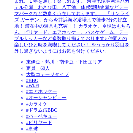
まれ、１年を通して楽しめます。 河津七滝や河津バカ
テル公園、わさび田、八丁池、体感型動物園などテー
マパークなど数多く点在しております。 「サンライ
ズ ガーデン」から今井浜海水浴場まで徒歩7分の好立
地！ 滞在中の遊具も充実！！ カラオケ、卓球はもちろ
ん、ビリヤード、エアホッケー、バスケゲーム、テー
ブルサッカーなど多数取り揃えております♪ 仲間との
楽しいひと時を満喫してください！ ※うっかり羽目を
外し過ぎないようにはお気を付けください。
東伊豆・熱川・南伊豆・下田エリア
定員 60人
大型コテージタイプ
#BBQ
#Wi-Fi
#エアホッケー
#オーシャンビュー
#カラオケ
#ドラム缶BBQ
#バーベキュー
#ビリヤード
#卓球