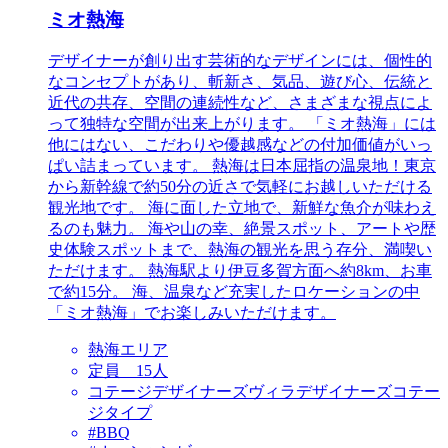
ミオ熱海
デザイナーが創り出す芸術的なデザインには、個性的
なコンセプトがあり、斬新さ、気品、遊び心、伝統と
近代の共存、空間の連続性など、さまざまな視点によ
って独特な空間が出来上がります。 「ミオ熱海」には
他にはない、こだわりや優越感などの付加価値がいっ
ぱい詰まっています。 熱海は日本屈指の温泉地！東京
から新幹線で約50分の近さで気軽にお越しいただける
観光地です。 海に面した立地で、新鮮な魚介が味わえ
るのも魅力。 海や山の幸、絶景スポット、アートや歴
史体験スポットまで、熱海の観光を思う存分、満喫い
ただけます。 熱海駅より伊豆多賀方面へ約8km、お車
で約15分。 海、温泉など充実したロケーションの中
「ミオ熱海」でお楽しみいただけます。
熱海エリア
定員 15人
コテージデザイナーズヴィラデザイナーズコテー
ジタイプ
#BBQ