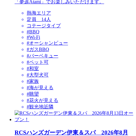
「夢遥Atami」でお楽しみいただけます。
熱海エリア
定員 14人
コテージタイプ
#BBQ
#Wi-Fi
#オーシャンビュー
#ガスBBQ
#バーベキュー
#ペット可
#和室
#大型犬可
#家族
#海が見える
#眺望
#花火が見える
#観光地近隣
RCSハンズガーデン伊東＆スパ 2026年8月