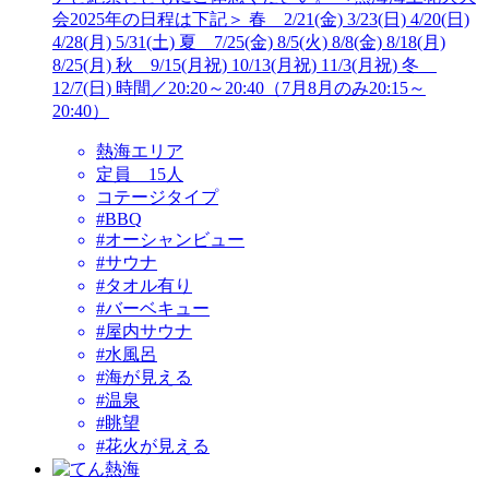
会2025年の日程は下記＞ 春 2/21(金) 3/23(日) 4/20(日)
4/28(月) 5/31(土) 夏 7/25(金) 8/5(火) 8/8(金) 8/18(月)
8/25(月) 秋 9/15(月祝) 10/13(月祝) 11/3(月祝) 冬
12/7(日) 時間／20:20～20:40（7月8月のみ20:15～
20:40）
熱海エリア
定員 15人
コテージタイプ
#BBQ
#オーシャンビュー
#サウナ
#タオル有り
#バーベキュー
#屋内サウナ
#水風呂
#海が見える
#温泉
#眺望
#花火が見える