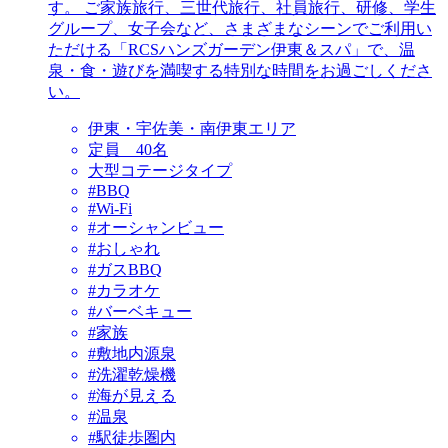
す。 ご家族旅行、三世代旅行、社員旅行、研修、学生
グループ、女子会など、さまざまなシーンでご利用い
ただける「RCSハンズガーデン伊東＆スパ」で、温
泉・食・遊びを満喫する特別な時間をお過ごしくださ
い。
伊東・宇佐美・南伊東エリア
定員 40名
大型コテージタイプ
#BBQ
#Wi-Fi
#オーシャンビュー
#おしゃれ
#ガスBBQ
#カラオケ
#バーベキュー
#家族
#敷地内源泉
#洗濯乾燥機
#海が見える
#温泉
#駅徒歩圏内