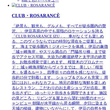
#雨でもバーベキュー
CLUB・ROSARANCÈ
「絶景も、観光も、グルメも。すべてが徒歩圏内の贅
沢。」 伊豆高原の中でも屈指のロケーションを誇る
「CLUB ROSARANCE IZU」。 車がなくても楽しめ
る、このヴィラならではの特別な滞在をご提案しま
す。 海まで徒歩圏内！ジオパークを体感： 伊豆の象徴
「城ヶ崎海岸」やスリル満点の「門脇吊り橋」まで徒
歩でアクセス可能。大迫力の断崖絶壁と太平洋の絶景
を、お散歩感覚で楽しめます。 桜並木のプロムナー
ド： 城ヶ崎海岸駅からヴィラまでは、美しい「桜並
木」を通るルート。四季折々の自然を感じながら、徒
歩約15分で到着します。 ショップ＆グルメも充実： 周
辺にはおしゃれなカフェ、地元の新鮮な海鮮を楽しめ
るレストラン、こだわりのお土産ショップが点在。車
を出さずに、ゆったりと街歩きを満喫できます。 施設
の見どころ： リビング＆屋上から望む180度のオーシ
ャンビュー 朝陽が水平線から昇る瞬間、夕日に染まる
天城の稜線。建物にいながらにして、伊豆の自然を独