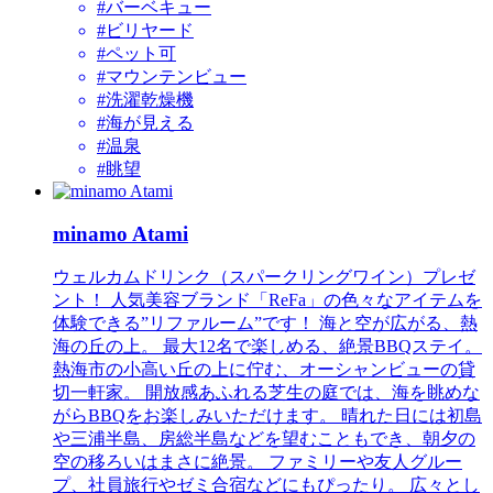
#バーベキュー
#ビリヤード
#ペット可
#マウンテンビュー
#洗濯乾燥機
#海が見える
#温泉
#眺望
minamo Atami
ウェルカムドリンク（スパークリングワイン）プレゼ
ント！ 人気美容ブランド「ReFa」の色々なアイテムを
体験できる”リファルーム”です！ 海と空が広がる、熱
海の丘の上。 最大12名で楽しめる、絶景BBQステイ。
熱海市の小高い丘の上に佇む、オーシャンビューの貸
切一軒家。 開放感あふれる芝生の庭では、海を眺めな
がらBBQをお楽しみいただけます。 晴れた日には初島
や三浦半島、房総半島などを望むこともでき、朝夕の
空の移ろいはまさに絶景。 ファミリーや友人グルー
プ、社員旅行やゼミ合宿などにもぴったり。 広々とし