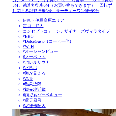
5分、徳造丸徒歩6分（お買い物もできます）、回転ず
し花まる銀彩徒歩8分、サーティーワン徒歩9分
伊東・伊豆高原エリア
定員 12人
コンセプトコテージデザイナーズヴィラタイプ
#BBQ
#DolceGusto（コーヒー他）
#Wi-Fi
#オーシャンビュー
#ノーペット
#バレルサウナ
#水風呂
#海が見える
#温泉
#温泉近隣
#観光地近隣
#雨でもバーベキュー
#露天風呂
#駅徒歩圏内