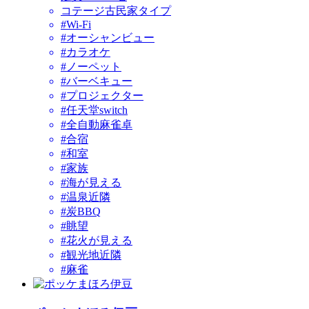
コテージ古民家タイプ
#Wi-Fi
#オーシャンビュー
#カラオケ
#ノーペット
#バーベキュー
#プロジェクター
#任天堂switch
#全自動麻雀卓
#合宿
#和室
#家族
#海が見える
#温泉近隣
#炭BBQ
#眺望
#花火が見える
#観光地近隣
#麻雀