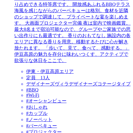
り占めできる特等席です。 開放感あふれるBBQテラス
海風を感じながらのバーベキューは格別。食材を近隣
のショップで調達して、プライベートな宴を楽しめま
す。 大画面プロジェクター完備 夜は室内で映画鑑賞。
最大8名まで宿泊可能なので、グループやご家族での思
い出作りにも最適です。 香りのおもてなし 施設内の各
エリアに異なる香りを用意。移動するたびに心が解き
放たれます。 「歩いて、見て、食べて、感動する。」
伊豆高原の魅力を存分に味わいつくす、アクティブで
欲張りな休日をここで。
伊東・伊豆高原エリア
定員 13人
デザイナーズヴィラデザイナーズコテージタイプ
#BBQ
#Wi-Fi
#オーシャンビュー
#おしゃれ
#カップル
#ノーペット
#バーベキュー
#プロジェクター