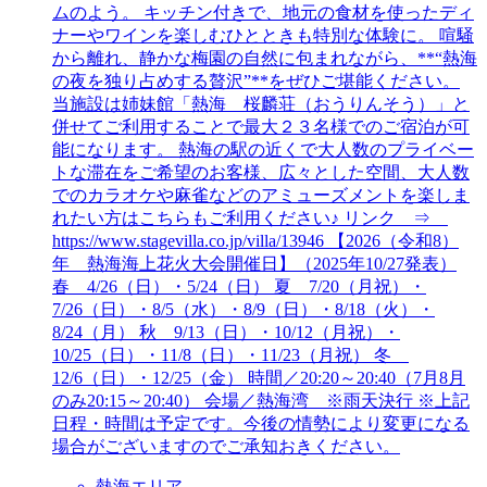
ムのよう。 キッチン付きで、地元の食材を使ったディ
ナーやワインを楽しむひとときも特別な体験に。 喧騒
から離れ、静かな梅園の自然に包まれながら、**“熱海
の夜を独り占めする贅沢”**をぜひご堪能ください。
当施設は姉妹館「熱海 桜麟荘（おうりんそう）」と
併せてご利用することで最大２３名様でのご宿泊が可
能になります。 熱海の駅の近くで大人数のプライベー
トな滞在をご希望のお客様、広々とした空間、大人数
でのカラオケや麻雀などのアミューズメントを楽しま
れたい方はこちらもご利用ください♪ リンク ⇒
https://www.stagevilla.co.jp/villa/13946 【2026（令和8）
年 熱海海上花火大会開催日】（2025年10/27発表）
春 4/26（日）・5/24（日） 夏 7/20（月祝）・
7/26（日）・8/5（水）・8/9（日）・8/18（火）・
8/24（月） 秋 9/13（日）・10/12（月祝）・
10/25（日）・11/8（日）・11/23（月祝） 冬
12/6（日）・12/25（金） 時間／20:20～20:40（7月8月
のみ20:15～20:40） 会場／熱海湾 ※雨天決行 ※上記
日程・時間は予定です。今後の情勢により変更になる
場合がございますのでご承知おきください。
熱海エリア