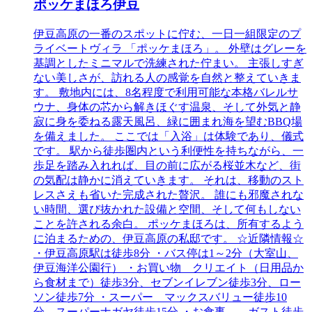
ポッケまほろ伊豆
伊豆高原の一番のスポットに佇む、一日一組限定のプ
ライベートヴィラ 「ポッケまほろ」。 外壁はグレーを
基調としたミニマルで洗練された佇まい。 主張しすぎ
ない美しさが、訪れる人の感覚を自然と整えていきま
す。 敷地内には、8名程度で利用可能な本格バレルサ
ウナ、身体の芯から解きほぐす温泉、そして外気と静
寂に身を委ねる露天風呂、緑に囲まれ海を望むBBQ場
を備えました。 ここでは「入浴」は体験であり、儀式
です。 駅から徒歩圏内という利便性を持ちながら、一
歩足を踏み入れれば、目の前に広がる桜並木など、街
の気配は静かに消えていきます。 それは、移動のスト
レスさえも省いた完成された贅沢。 誰にも邪魔されな
い時間、選び抜かれた設備と空間、そして何もしない
ことを許される余白。 ポッケまほろは、所有するよう
に泊まるための、伊豆高原の私邸です。 ☆近隣情報☆
・伊豆高原駅は徒歩8分 ・バス停は1～2分（大室山、
伊豆海洋公園行） ・お買い物 クリエイト（日用品か
ら食材まで）徒歩3分、セブンイレブン徒歩3分、ロー
ソン徒歩7分 ・スーパー マックスバリュー徒歩10
分、スーパーナガヤ徒歩15分 ・お食事 ガスト徒歩