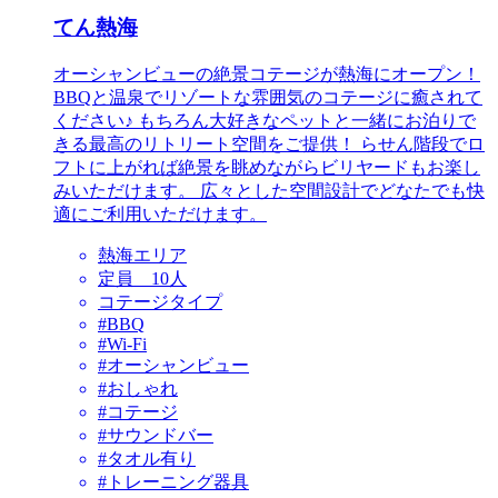
てん熱海
オーシャンビューの絶景コテージが熱海にオープン！
BBQと温泉でリゾートな雰囲気のコテージに癒されて
ください♪ もちろん大好きなペットと一緒にお泊りで
きる最高のリトリート空間をご提供！ らせん階段でロ
フトに上がれば絶景を眺めながらビリヤードもお楽し
みいただけます。 広々とした空間設計でどなたでも快
適にご利用いただけます。
熱海エリア
定員 10人
コテージタイプ
#BBQ
#Wi-Fi
#オーシャンビュー
#おしゃれ
#コテージ
#サウンドバー
#タオル有り
#トレーニング器具