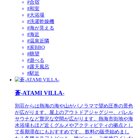
#合宿
#和室
#大浴場
#洗濯乾燥機
#海が見える
#海近
#温泉近隣
#炭BBQ
#眺望
#遊べる
#露天風呂
#駅近
蒼-ATAMI VILLA-
別荘からは熱海の海や山がパノラマで望め圧巻の景色
が広がります。屋上のアウトドアジャグジー、バレル
サウナなど贅沢な空間が広がります。熱海市街地や海
水浴場もほど近くグルメやアクティビティの拠点とし
て長期滞在にもおすすめです。 飲料の販売始めまし