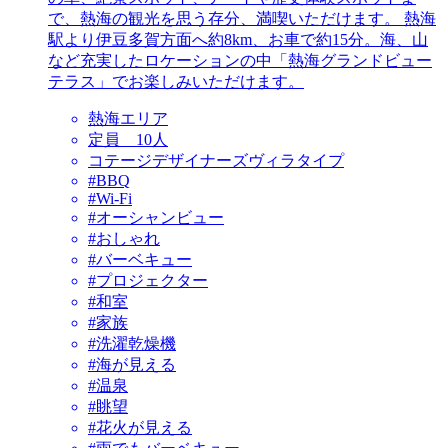
で、熱海の観光を思う存分、満喫いただけます。 熱海
駅より伊豆多賀方面へ約8km、お車で約15分。海、山
など充実したロケーションの中「熱海グランドビュー
テラス」でお楽しみいただけます。
熱海エリア
定員 10人
コテージデザイナーズヴィラタイプ
#BBQ
#Wi-Fi
#オーシャンビュー
#おしゃれ
#バーベキュー
#プロジェクター
#和室
#家族
#洗濯乾燥機
#海が見える
#温泉
#眺望
#花火が見える