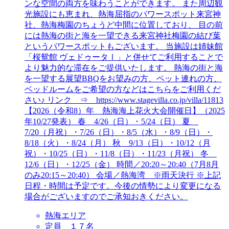
ンな空間の両方を味わうことができます。 また周辺観
光施設にも恵まれ、熱海屈指のパワースポット来宮神
社、熱海梅園のちょうど中間に位置しており、 目の前
には熱海の街と海を一望できる来宮神社梅園の結び葉
というパワースポットもございます。 当施設は姉妹館
「桜鴛館 ヴェドゥータⅠ」と併せてご利用することで
より魅力的な滞在をご提供いたします。 熱海の街と海
を一望する展望BBQをお望みの方、ペット連れの方、
ベッドルームをご希望の方などはこちらをご利用くだ
さい♪ リンク ⇒ https://www.stagevilla.co.jp/villa/11813
【2026（令和8）年 熱海海上花火大会開催日】（2025
年10/27発表） 春 4/26（日）・5/24（日） 夏
7/20（月祝）・7/26（日）・8/5（水）・8/9（日）・
8/18（火）・8/24（月） 秋 9/13（日）・10/12（月
祝）・10/25（日）・11/8（日）・11/23（月祝） 冬
12/6（日）・12/25（金） 時間／20:20～20:40（7月8月
のみ20:15～20:40） 会場／熱海湾 ※雨天決行 ※上記
日程・時間は予定です。今後の情勢により変更になる
場合がございますのでご承知おきください。
熱海エリア
定員 １７名