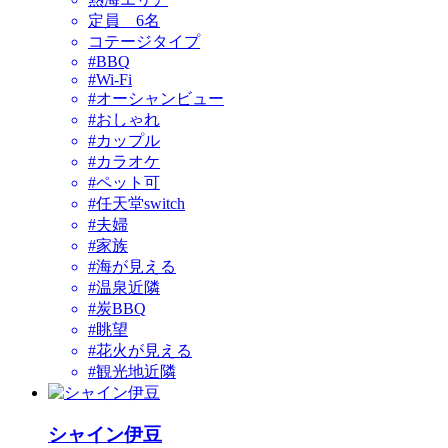
定員 6名
コテージタイプ
#BBQ
#Wi-Fi
#オーシャンビュー
#おしゃれ
#カップル
#カラオケ
#ペット可
#任天堂switch
#夫婦
#家族
#海が見える
#温泉近隣
#炭BBQ
#眺望
#花火が見える
#観光地近隣
シャイン伊豆