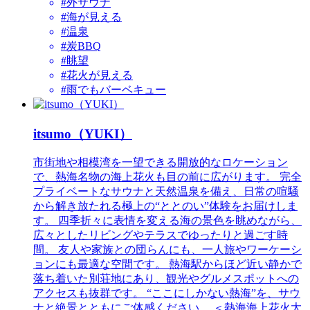
#外サウナ
#海が見える
#温泉
#炭BBQ
#眺望
#花火が見える
#雨でもバーベキュー
itsumo（YUKI）
市街地や相模湾を一望できる開放的なロケーション
で、熱海名物の海上花火も目の前に広がります。 完全
プライベートなサウナと天然温泉を備え、日常の喧騒
から解き放たれる極上の“ととのい”体験をお届けしま
す。 四季折々に表情を変える海の景色を眺めながら、
広々としたリビングやテラスでゆったりと過ごす時
間。 友人や家族との団らんにも、一人旅やワーケーシ
ョンにも最適な空間です。 熱海駅からほど近い静かで
落ち着いた別荘地にあり、観光やグルメスポットへの
アクセスも抜群です。 “ここにしかない熱海”を、サウ
ナと絶景とともにご体感ください。 ＜熱海海上花火大