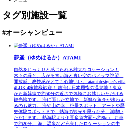
タグ別施設一覧
#オーシャンビュー
夢遥（ゆめはるか）ATAMI
自然をじっくりと感じられる雄大なロケーション！
木々の緑と、広がる青い海と青い空のパノラマ眺望、
開放感、爽快感がとても心地いい。 atami designer's villa
4LDK 4家族様歓迎！ 熱海は日本屈指の温泉地！東京
から新幹線で約50分の近さで気軽にお越しいただける
観光地です。 海に面した立地で、新鮮な魚介が味わえ
るのも魅力。 海や山の幸、絶景スポット、アートや歴
史体験スポットまで、熱海の観光を思う存分、満喫い
ただけます。 熱海駅より伊豆多賀方面へ約8km、お車
で約20分。 海、温泉など充実したロケーションの中