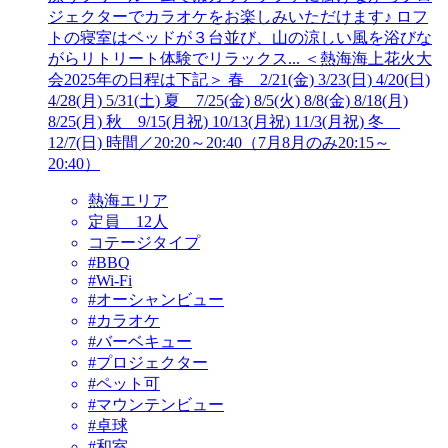
ジェクターでカラオケをお楽しみいただけます♪ ロフ
トの寝室はベッドが３台並び、山の涼しい風を浴びな
がらリトリート体験でリラックス... ＜熱海海上花火大
会2025年の日程は下記＞ 春 2/21(金) 3/23(日) 4/20(日)
4/28(月) 5/31(土) 夏 7/25(金) 8/5(火) 8/8(金) 8/18(月)
8/25(月) 秋 9/15(月祝) 10/13(月祝) 11/3(月祝) 冬
12/7(日) 時間／20:20～20:40（7月8月のみ20:15～
20:40）
熱海エリア
定員 12人
コテージタイプ
#BBQ
#Wi-Fi
#オーシャンビュー
#カラオケ
#バーベキュー
#プロジェクター
#ペット可
#マウンテンビュー
#卓球
#和室