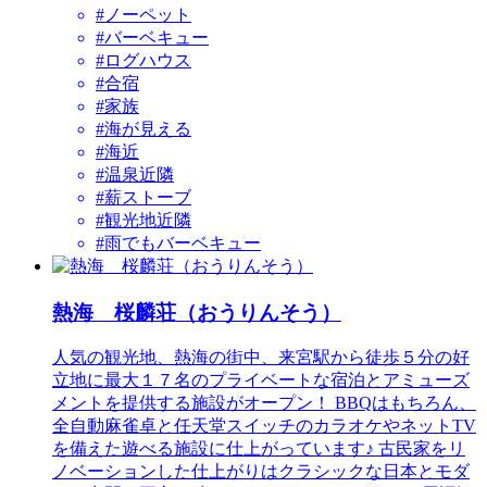
#ノーペット
#バーベキュー
#ログハウス
#合宿
#家族
#海が見える
#海近
#温泉近隣
#薪ストーブ
#観光地近隣
#雨でもバーベキュー
熱海 桜麟荘（おうりんそう）
人気の観光地、熱海の街中、来宮駅から徒歩５分の好
立地に最大１７名のプライベートな宿泊とアミューズ
メントを提供する施設がオープン！ BBQはもちろん、
全自動麻雀卓と任天堂スイッチのカラオケやネットTV
を備えた遊べる施設に仕上がっています♪ 古民家をリ
ノベーションした仕上がりはクラシックな日本とモダ