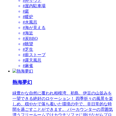
#外サウナ
#屋内駐車場
#庭
#暖炉
#水風呂
#海が見える
#海近
#炭BBQ
#眺望
#芝生
#薪ストーブ
#露天風呂
#麻雀
熱海夢幻
緑豊かな自然に覆われ相模湾、初島、伊豆の山並みを
一望できる絶好のロケーション！ 四季折々の風景を楽
しめ、穏やかで落ち着いた環境の中で、非日常的な時
間を過ごすことができます。 バーカウンターの雰囲気
漂うフリールームではカウチソファに掛けながらプロ