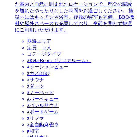
た室内と自然に囲まれたロケーションで、都会の喧騒
を離れたゆったりとした時間をお過ごしください。 施
設内にはキッチンや浴室、複数の寝室も完備。 BBQ機
材や屋外スペースも充実しており、季節を問わず快適
にご利用いただけます。
熱海エリア
定員 12人
コテージタイプ
#Refa Room（リファルーム）
#オーシャンビュー
#ガスBBQ
#サウナ
#ダーツ
#ノーペット
#バーベキュー
#バレルサウナ
#ボードゲーム
#リファ
#全自動麻雀卓
#和室