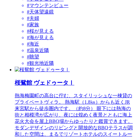
#マウンテンビュー
#天体望遠鏡
#夫婦
#家族
#桜が見える
#海が見える
#海近
#温泉近隣
#眺望
#観光地近隣
桜鴛館 ヴェドゥータⅠ
熱海梅園町の高台に佇む、スタイリッシュな一棟貸の
プライベートヴィラ。 熱海駅（1.8㎞）からも近くJR
来宮駅から徒歩圏内です。（約8分） 眼下には熱海の
街と相模湾が広がり、夜には煌めく夜景とともに海上
花火大会を屋上BBQ場からゆったりと鑑賞できます。
モダンデザインのリビングと開放的なBBQテラスが調
和した空間は、まるでリゾートホテルのスイートルー