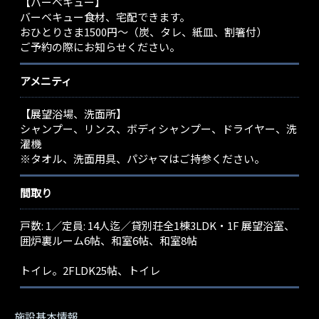
【バーベキュー】
バーベキュー食材、宅配できます。
おひとりさま1500円～（炭、タレ、紙皿、割箸付）
ご予約の際にお知らせください。
アメニティ
【展望浴場、洗面所】
シャンプー、リンス、ボディシャンプー、ドライヤー、洗
濯機
※タオル、洗面用具、パジャマはご持参ください。
間取り
戸数: 1／定員: 14人迄／貸別荘全1棟3LDK・1F 展望浴室、
囲炉裏ルーム6帖、和室6帖、和室8帖
トイレ。2FLDK25帖、トイレ
施設基本情報