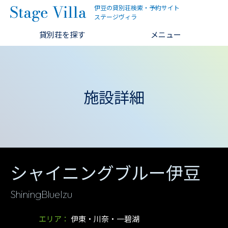
伊豆の貸別荘検索・予約サイト
ステージヴィラ
貸別荘を探す
メニュー
施設詳細
シャイニングブルー伊豆
ShiningBlueIzu
エリア：
伊東・川奈・一碧湖