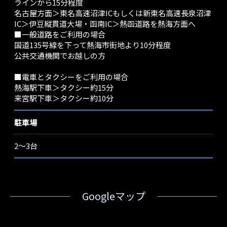
ラインから15分程度
名古屋方面＞東名高速沼津ICもしくは新東名高速長泉沼津
IC＞伊豆縦貫道大場・函南IC＞熱函道路を熱海方面へ
■一般道路をご利用の場合
国道135号線を下って熱海市街地より10分程度
公共交通機関でお越しの方
■電車とタクシーをご利用の場合
熱海駅下車＞タクシー約15分
来宮駅下車＞タクシー約10分
駐車場
2～3台
Googleマップ