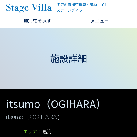
伊豆の貸別荘検索・予約サイト
ステージヴィラ
貸別荘を探す
メニュー
施設詳細
itsumo（OGIHARA）
itsumo（OGIHARA）
エリア：
熱海