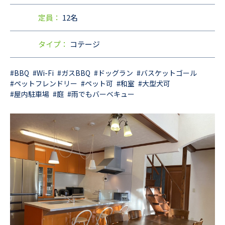
定員：
12名
タイプ：
コテージ
#BBQ
#Wi-Fi
#ガスBBQ
#ドッグラン
#バスケットゴール
#ペットフレンドリー
#ペット可
#和室
#大型犬可
#屋内駐車場
#庭
#雨でもバーベキュー