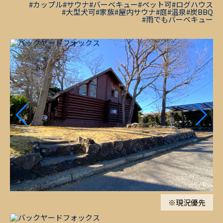
#カップル
#サウナ
#バーベキュー
#ペット可
#ログハウス
#大型犬可
#家族
#屋内サウナ
#庭
#温泉
#炭BBQ
#雨でもバーベキュー
※現況優先