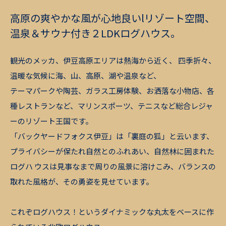
高原の爽やかな風が心地良いlリゾート空間、
温泉＆サウナ付き２LDKログハウス。
観光のメッカ、伊豆高原エリアは熱海から近く、 四季折々、
温暖な気候に海、山、高原、湖や温泉など、
テーマパークや陶芸、ガラス工房体験、お洒落な小物店、各
種レストランなど、マリンスポーツ、テニスなど総合レジャ
ーのリゾート王国です。
「バックヤードフォクス伊豆」は「裏庭の狐」と云います、
プライバシーが保たれ自然とのふれあい、自然林に囲まれた
ログハ ウスは見事なまで周りの風景に溶けこみ、バランスの
取れた風格が、その勇姿を見せています。
これぞログハウス！というダイナミックな丸太をベースに作