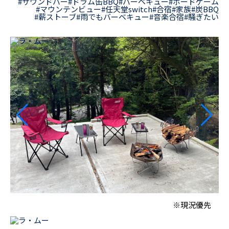
#サウンドバー
#ドラム缶BBQ
#バーベキュー
#ボードゲーム
#マウンテンビュー
#任天堂switch
#合宿
#家族
#炭BBQ
#薪ストーブ
#雨でもバーベキュー
#音楽合宿
#騒ぎたい
※現況優先