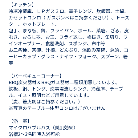
【キッチン】
冷凍冷蔵庫、ＬＰガス３ロ、電子レンジ、炊飯器、土鍋、
カセットコンロ（ ガスボンベはご持参ください）、トース
ター、ホットプレート、
包丁、まな板、鍋、フライパン、ボール、菜箸、ざる、皮
むき、おろし器、お玉、フライ返し、栓抜き、缶切り、ワ
インオープナー、食器洗剤、スポンジ、布巾等
お皿各種、茶碗、汁椀、どんぶり、湯飲み茶碗、急須、コ
ーヒーカップ・グラス・ナイフ・フォーク、スプーン、箸
等
【バーベキューコーナー】
BBQ炭火器材＆BBQガス器材二種類用意しています。
鉄板、網、トング、炊事場流しシンク、冷蔵庫、テーブ
ル、イス・照明などご用意しています。
（炭、着火剤はご持参ください。）
※写真のテーブル一体型コンロはございません。
【浴 室】
マイクロバブルバス（美肌効果）
浴槽2～3名同時入浴可能