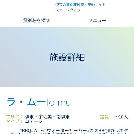
伊豆の貸別荘検索・予約サイト
ステージヴィラ
貸別荘を探す
メニュー
施設詳細
ラ・ムー
la mu
エリア：
伊東・宇佐美・南伊東
定員：
〜10人
タイプ：
コテージ
#BBQ
#Wi-Fi
#ウォーターサーバー
#ガスBBQ
#カラオケ