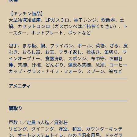
【キッチン備品】
大型冷凍冷蔵庫、LPガス３ロ、電子レンジ、炊飯器、土
鍋、カセットコンロ（ガスボンベはご持参ください）、ト
ースター、ホットプレート、ポットなど
包丁、まな板、鍋、フライパン、ボール、菜箸、ざる、皮
むき、おろし器、お玉、フライ返し、栓抜き、缶切り、ワ
インオープナー、食器洗剤、スポンジ、布巾等、お皿各
種、茶碗、汁椀、どんぶり、湯飲み茶碗、急須、コーヒー
カップ・グラス・ナイフ・フォーク、スプーン、箸など
アメニティ
間取り
戸数: 1／定員: 5人迄／貸別荘
リビング、ダイニング、洋室、和室、カウンターキッチ
ン、オートシステムトイレ、ひのき温泉風呂、ドッグラ