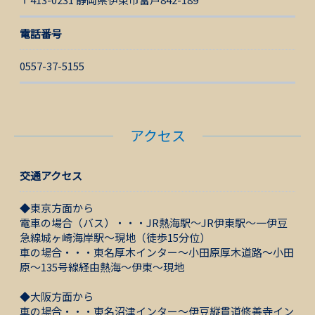
電話番号
0557-37-5155
アクセス
交通アクセス
◆東京方面から
電車の場合（バス）・・・JR熱海駅～JR伊東駅～一伊豆
急線城ヶ崎海岸駅～現地（徒歩15分位）
車の場合・・・東名厚木インター～小田原厚木道路～小田
原～135号線経由熱海～伊東～現地
◆大阪方面から
車の場合・・・東名沼津インター～伊豆縦貫道修善寺イン