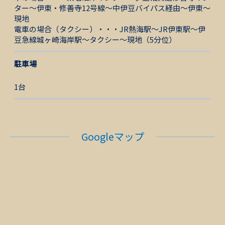
ター～伊東・修善寺12号線～中伊豆バイパス経由～伊東～
現地
電車の場合（タクシー）・・・JR熱海駅～JR伊東駅～伊
豆急線城ヶ崎海岸駅～タクシー～現地（5分位）
駐車場
1台
Googleマップ