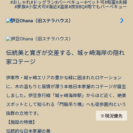
#おしゃれ
#ドッグラン
#バーベキュー
#ペット可
#和室
#夫婦
#家族
#小型犬可
#海近
#温泉
#炭BBQ
#雨でもバーベキュー
伝統美と寛ぎが交差する、城ヶ崎海岸の隠れ
家コテージ
伊東市・城ヶ崎エリアの豊かな緑に囲まれたロケーション
に、木の温もりと風情が漂う本格日本家屋のコテージが誕生
しました。伊豆急行線「城ヶ崎海岸駅」からほど近く、絶景
スポットとして知られる「門脇吊り橋」へも徒歩圏内という
抜群の立地です。
※現況優先
【施設の特徴】
伝統的な日本家屋の美