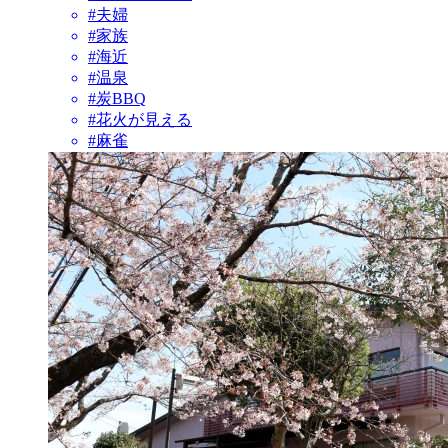
#夫婦
#家族
#海近
#温泉
#炭BBQ
#花火が見える
#麻雀