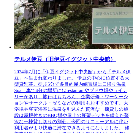
テルメ伊豆（旧伊豆イグジット中央館）
2024年7月に「伊豆イグジット中央館」から「テルメ伊
豆」へ生まれ変わりました。 伊豆の中心に位置する大
型貸別荘。徒歩5分で多目的屋内練習場に日帰り温泉
Spa、車で4分の場所にはrestaurantやブドウ畑やワイナ
リーがあり、旅行はもちろん、企業研修・ワーケーシ
ョンやサークル・ゼミなどの利用もおすすめです。大
浴場や客室浴室に温泉を引込んだ贅沢な一棟貸しの施
設は屋根付きのBBQ場や屋上の展望デッキを備えた贅
沢な一棟貸し切りの別荘。今回のリニューアルに伴い
利用者がより快適に滞在できるようになりました。 修