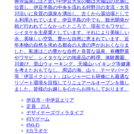
善寺温泉にほど近い中伊豆大見の郷は天城山の北麓に
位置し、伊豆半島の中央を流れる狩野川の支流・大見
川沿いに良質の源泉を湧出し、古くから湯治場として
も利用されています。伊豆半島の中でも、観光開発が
殆ど行われてこなかったところで、現在でもワサビ、
シイタケを主産業としています。それにより美味しい
水、美味しい空気、豊かな自然に恵まれています。近
年本物の自然を求める都会の人達の声がおおくなりま
した。私達はこの豊かな自然と良質な温泉、有機野菜
やワサビ、シイタケなどの地産品の料理、体験農園、
川遊び、里山ウォ ーキング、天城山ハイキング等健康
を考えたおもてなし、周辺の海、山々、テーマパーク
等「伊豆イクジット」はレジャーにも研修にも最適な
リゾート環境を目指してリニュアールオープンを致し
ました。皆様のお越しを心からお待ちしております。
伊豆市・中伊豆エリア
定員 25人
デザイナーズヴィラタイプ
#TVゲーム
#Wi-Fi
#カラオケ