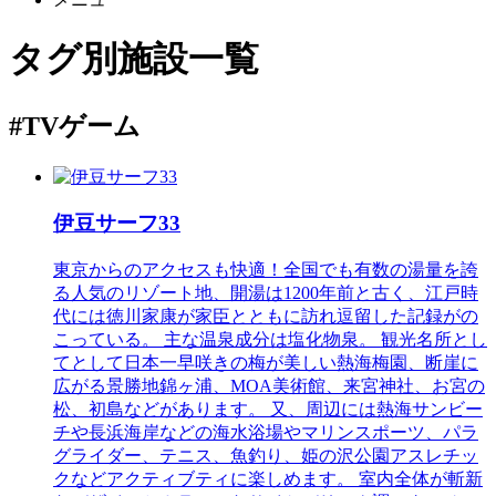
タグ別施設一覧
#TVゲーム
伊豆サーフ33
東京からのアクセスも快適！全国でも有数の湯量を誇
る人気のリゾート地、開湯は1200年前と古く、江戸時
代には徳川家康が家臣とともに訪れ逗留した記録がの
こっている。 主な温泉成分は塩化物泉。 観光名所とし
てとして日本一早咲きの梅が美しい熱海梅園、断崖に
広がる景勝地錦ヶ浦、MOA美術館、来宮神社、お宮の
松、初島などがあります。 又、周辺には熱海サンビー
チや長浜海岸などの海水浴場やマリンスポーツ、パラ
グライダー、テニス、魚釣り、姫の沢公園アスレチッ
クなどアクティブティに楽しめます。 室内全体が斬新