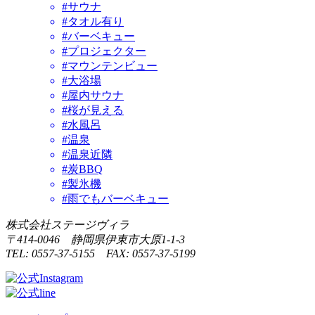
#サウナ
#タオル有り
#バーベキュー
#プロジェクター
#マウンテンビュー
#大浴場
#屋内サウナ
#桜が見える
#水風呂
#温泉
#温泉近隣
#炭BBQ
#製氷機
#雨でもバーベキュー
株式会社ステージヴィラ
〒414-0046 静岡県伊東市大原1-1-3
TEL: 0557-37-5155 FAX: 0557-37-5199