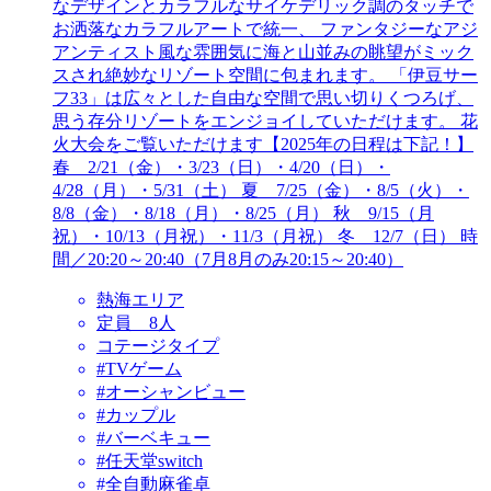
なデザインとカラフルなサイケデリック調のタッチで
お洒落なカラフルアートで統一、 ファンタジーなアジ
アンティスト風な雰囲気に海と山並みの眺望がミック
スされ絶妙なリゾート空間に包まれます。 「伊豆サー
フ33」は広々とした自由な空間で思い切りくつろげ、
思う存分リゾートをエンジョイしていただけます。 花
火大会をご覧いただけます【2025年の日程は下記！】
春 2/21（金）・3/23（日）・4/20（日）・
4/28（月）・5/31（土） 夏 7/25（金）・8/5（火）・
8/8（金）・8/18（月）・8/25（月） 秋 9/15（月
祝）・10/13（月祝）・11/3（月祝） 冬 12/7（日） 時
間／20:20～20:40（7月8月のみ20:15～20:40）
熱海エリア
定員 8人
コテージタイプ
#TVゲーム
#オーシャンビュー
#カップル
#バーベキュー
#任天堂switch
#全自動麻雀卓