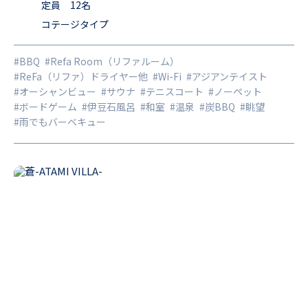
大きな窓からは青い海と空が広がり、夜には満天の星が瞬き
定員 12名
コテージタイプ
ます。 館内には展望風呂とサウナを備え、心と身体をゆった
りと“ととのえる”ひとときをお過ごしいただけます。 屋根付
#BBQ
#Refa Room（リファルーム）
きのBBQスペースでは、海風を感じながらご家族やご友人と
#ReFa（リファ）ドライヤー他
#Wi-Fi
#アジアンテイスト
楽しいひとときを。 日常を離れ、波音と自然に癒される特別
#オーシャンビュー
#サウナ
#テニスコート
#ノーペット
#ボードゲーム
#伊豆石風呂
#和室
#温泉
#炭BBQ
#眺望
な休日をお楽しみください。 ※画像にあるテニスコートは赤
#雨でもバーベキュー
沢望洋台カスタマーセンターへお問い合わせください。0557
-53-0285（9：00～17：15水、木曜日休）