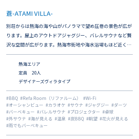
蒼-ATAMI VILLA-
別荘からは熱海の海や山がパノラマで望め圧巻の景色が広が
ります。屋上のアウトドアジャグジー、バレルサウナなど贅
沢な空間が広がります。熱海市街地や海水浴場もほど近くグ
ルメやアクティビティの拠点として長期滞在にもおすすめで
す。 飲料の販売始めました！各種クラフトビール、地ビー
熱海エリア
ル、ご当地ワインなど ＜熱海海上花火大会2025年の日程は
定員 20人
デザイナーズヴィラタイプ
下記＞ 春 2/21(金) 3/23(日) 4/20(日) 4/28(月) 5/31(土) 夏
7/25(金) 8/5(火) 8/8(金) 8/18(月) 8/25(月) 秋 9/15(月祝) 10/
#BBQ
#Refa Room（リファルーム）
#Wi-Fi
13(月祝) 11/3(月祝) 冬 12/7(日) 時間／20:20～20:40（7月8
#オーシャンビュー
#カラオケ
#サウナ
#ジャグジー
#ダーツ
月のみ20:15～20:40）
#バーベキュー
#バレルサウナ
#プロジェクター
#卓球
#外サウナ
#海が見える
#温泉
#炭BBQ
#眺望
#花火が見える
#雨でもバーベキュー