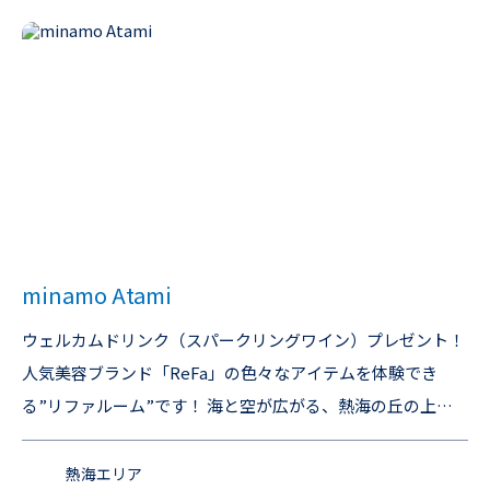
minamo Atami
ウェルカムドリンク（スパークリングワイン）プレゼント！
人気美容ブランド「ReFa」の色々なアイテムを体験でき
る”リファルーム”です！ 海と空が広がる、熱海の丘の上。
最大12名で楽しめる、絶景BBQステイ。 熱海市の小高い丘
の上に佇む、オーシャンビューの貸切一軒家。 開放感あふれ
熱海エリア