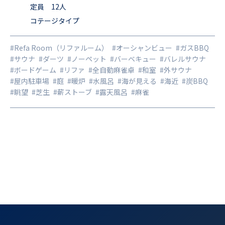
る芝生の庭では、海を眺めながらBBQをお楽しみいただけま
定員 12人
コテージタイプ
す。 晴れた日には初島や三浦半島、房総半島などを望むこと
もでき、朝夕の空の移ろいはまさに絶景。 ファミリーや友人
#Refa Room（リファルーム）
#オーシャンビュー
#ガスBBQ
グループ、社員旅行やゼミ合宿などにもぴったり。 広々とし
#サウナ
#ダーツ
#ノーペット
#バーベキュー
#バレルサウナ
た室内と自然に囲まれたロケーションで、都会の喧騒を離れ
#ボードゲーム
#リファ
#全自動麻雀卓
#和室
#外サウナ
#屋内駐車場
#庭
#暖炉
#水風呂
#海が見える
#海近
#炭BBQ
たゆったりとした時間をお過ごしください。 施設内にはキッ
#眺望
#芝生
#薪ストーブ
#露天風呂
#麻雀
チンや浴室、複数の寝室も完備。 BBQ機材や屋外スペース
も充実しており、季節を問わず快適にご利用いただけます。