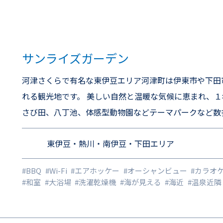
サンライズガーデン
河津さくらで有名な東伊豆エリア河津町は伊東市や下田
れる観光地です。 美しい自然と温暖な気候に恵まれ、１
さび田、八丁池、体感型動物園などテーマパークなど数多く点在しておりま
今井浜海水浴場まで徒歩7分の好立地！ 滞在中の遊具も充実！！ カラオケ、卓球はもちろん、ビリヤード、エアホ
東伊豆・熱川・南伊豆・下田エリア
ッケー、バスケゲーム、テーブルサッカーなど多数取り
い！ ※うっかり羽目を外し過ぎないようにはお気を付
#BBQ
#Wi-Fi
#エアホッケー
#オーシャンビュー
#カラオ
#和室
#大浴場
#洗濯乾燥機
#海が見える
#海近
#温泉近隣