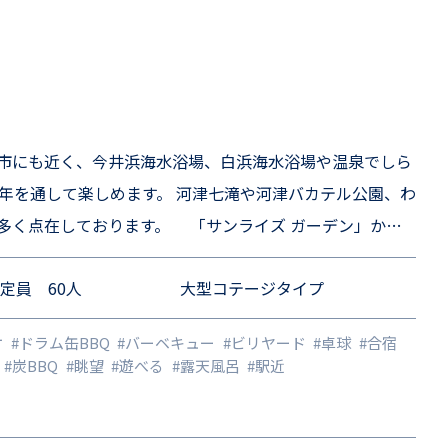
市にも近く、今井浜海水浴場、白浜海水浴場や温泉でしら
年を通して楽しめます。 河津七滝や河津バカテル公園、わ
す。 「サンライズ ガーデン」から
定員 60人
大型コテージタイプ
揃えております♪ 仲間との楽しいひと時を満喫してくださ
けください。
ケ
#ドラム缶BBQ
#バーベキュー
#ビリヤード
#卓球
#合宿
#炭BBQ
#眺望
#遊べる
#露天風呂
#駅近