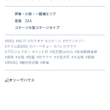
歩圏内という利便性もある特別な場所です。 都心からアクセ
ス抜群、四季折々、気軽に行ける旅先として根強い人気を誇
伊東・川奈・一碧湖エリア
る静岡の伊豆半島。その中でも多彩なテーマパークや美術館
定員 23人
コテージ大型コテージタイプ
等がある伊東・伊豆高原。伊豆半島ジオパークの城ケ崎海岸
や一碧湖、大室山、小室山など自然を満喫できるスポットや
#BBQ
#Wi-Fi
#カラオケ
#コテージ
#サウンドバー
伊豆シャボテン公園、伊豆グランパル公園、海洋公園など有
#ドラム缶BBQ
#バーベキュー
#バレルサウナ
数なテーマパークや美味しい海鮮の海の幸や山の幸など豊富
#プロジェクター
#ペット可
#任天堂switch
#全自動麻雀卓
#卓球
#合宿
#和室
#外サウナ
#大型犬可
#大浴場
#家族
にあり、伊東オレンジビーチをはじめ、いるか浜海水浴場や
#炭BBQ
#観光地近隣
#麻雀
川奈海水浴場、赤沢海水浴場など複数の海水浴場もありま
す。ガラス工芸や陶芸体験など子供から大人まで楽しめる総
合観光リゾート地です。