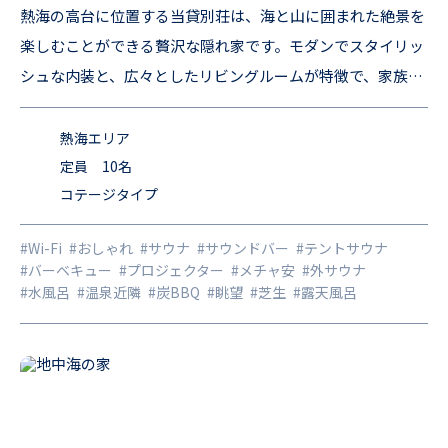
熱海の高台に位置する当貸別荘は、海と山に囲まれた絶景を
楽しむことができる贅沢な隠れ家です。モダンでスタイリッ
シュな内装と、広々としたリビングルームが特徴で、家族や
友人と一緒に快適な時間を過ごすのに最適です。 充実の設
備： テントサウナ、モダンなキッチン、エンターテイメン
熱海エリア
ト、BBQデッキ、ドックランなど、快適に過ごすための設備
定員 10名
コテージタイプ
が整っています。また、バーベキューセットもご利用いただ
けるので、皆で楽しいひとときをお過ごしいただけます。 便
#Wi-Fi
#おしゃれ
#サウナ
#サウンドバー
#テントサウナ
利なアクセス： 熱海駅から車で約15分。静かな環境にあり
#バーベキュー
#プロジェクター
#メチャ安
#外サウナ
ながら、市内の観光スポットや飲食店にもアクセスしやすい
#水風呂
#温泉近隣
#炭BBQ
#眺望
#芝生
#露天風呂
立地です。 特別な時間を過ごすために 都会の喧騒を離れ、
自然に囲まれたプライベートな空間で、心と体をリフレッシ
ュしませんか？四季折々の風景とともに、特別な時間をお過
ごしいただけるよう、心よりお待ちしております。