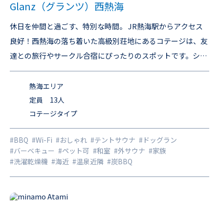
Glanz（グランツ）西熱海
休日を仲間と過ごす、特別な時間。 JR熱海駅からアクセス
良好！西熱海の落ち着いた高級別荘地にあるコテージは、友
達との旅行やサークル合宿にぴったりのスポットです。シン
プルモダンなインテリアでまとめられた清潔感のある室内
は、居心地抜群。リラックスしながら、思い出に残るひとと
熱海エリア
きを過ごせます。 テントサウナ（2025年6月）を用意しまし
定員 13人
コテージタイプ
た！！ 周辺は緑に囲まれ、自然に癒されるロケーション。近
くにはゴルフコースもあり、ちょっと大人なアクティビティ
#BBQ
#Wi-Fi
#おしゃれ
#テントサウナ
#ドッグラン
にも挑戦できます。観光にも便利な立地で、海や温泉を楽し
#バーベキュー
#ペット可
#和室
#外サウナ
#家族
んだあとは、みんなで語り合う夜を。 大人数で泊まれるか
#洗濯乾燥機
#海近
#温泉近隣
#炭BBQ
ら、コスパも◎！