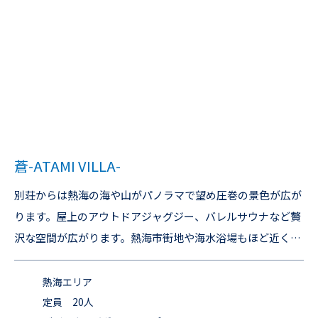
蒼-ATAMI VILLA-
別荘からは熱海の海や山がパノラマで望め圧巻の景色が広が
ります。屋上のアウトドアジャグジー、バレルサウナなど贅
沢な空間が広がります。熱海市街地や海水浴場もほど近くグ
ルメやアクティビティの拠点として長期滞在にもおすすめで
す。 飲料の販売始めました！各種クラフトビール、地ビー
熱海エリア
ル、ご当地ワインなど ＜熱海海上花火大会2025年の日程は
定員 20人