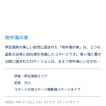
地中海の家
伊豆高原の美しい自然に囲まれた「地中海の家」は、２つの
温泉大浴場とBBQ場を完備したコテージです。 青い海と豊か
な緑に囲まれたロケーションは、まるで地中海にいるかのよ
うな雰囲気を味わえます。 家族や友人との特別な時間を、こ
こで存分に楽しんでください。 「カーサ・ルーナ」と組み合
伊東・伊豆高原エリア
わせてご利用することで最大25名様までご宿泊可能です。 ↓
定員 15人
コテージ大型コテージ複数棟コテージタイプ
サイト詳細はこちら↓ https://www.stagevilla.co.jp/villa/8
659
#BBQ
#Wi-Fi
#おしゃれ
#サウナ
#テントサウナ