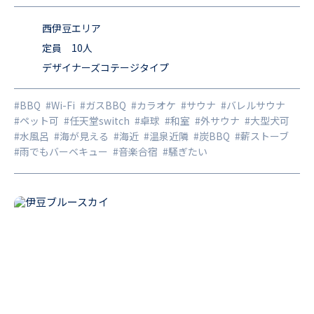
ス。温暖な気候に恵まれ海や山の幸が豊富な沼津市戸田。 駿
河湾に向けて独特な形で延びる御浜岬に囲まれた戸田港を中
西伊豆エリア
心に、古くから漁業のまちとして栄えてきました。 ルート１
定員 10人
デザイナーズコテージタイプ
７号線エリア内の各地から海ごしに望む世界遺産・富士山の
絶景や、四季豊かな景観の数々、 駿河湾から水揚げされる世
#BBQ
#Wi-Fi
#ガスBBQ
#カラオケ
#サウナ
#バレルサウナ
界最大のタカアシガニをはじめ、他の地域ではめったに食べ
#ペット可
#任天堂switch
#卓球
#和室
#外サウナ
#大型犬可
られない深海魚料理 の数々を楽しむことができ、海と森に囲
#水風呂
#海が見える
#海近
#温泉近隣
#炭BBQ
#薪ストーブ
#雨でもバーベキュー
#音楽合宿
#騒ぎたい
まれたここ「サバナク」は多彩な見どころと楽しみが満載で
す。