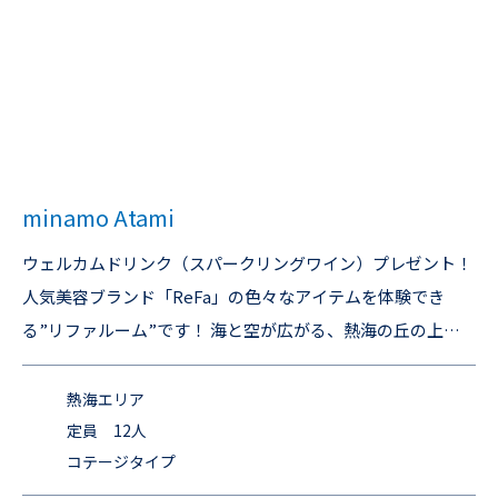
minamo Atami
ウェルカムドリンク（スパークリングワイン）プレゼント！
人気美容ブランド「ReFa」の色々なアイテムを体験でき
る”リファルーム”です！ 海と空が広がる、熱海の丘の上。
最大12名で楽しめる、絶景BBQステイ。 熱海市の小高い丘
の上に佇む、オーシャンビューの貸切一軒家。 開放感あふれ
熱海エリア
る芝生の庭では、海を眺めながらBBQをお楽しみいただけま
定員 12人
コテージタイプ
す。 晴れた日には初島や三浦半島、房総半島などを望むこと
もでき、朝夕の空の移ろいはまさに絶景。 ファミリーや友人