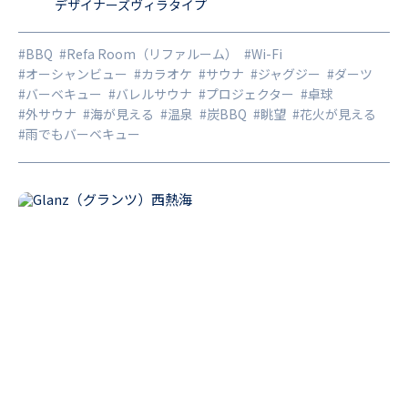
デザイナーズヴィラタイプ
下記＞ 春 2/21(金) 3/23(日) 4/20(日) 4/28(月) 5/31(土) 夏
7/25(金) 8/5(火) 8/8(金) 8/18(月) 8/25(月) 秋 9/15(月祝) 10/
#BBQ
#Refa Room（リファルーム）
#Wi-Fi
13(月祝) 11/3(月祝) 冬 12/7(日) 時間／20:20～20:40（7月8
#オーシャンビュー
#カラオケ
#サウナ
#ジャグジー
#ダーツ
月のみ20:15～20:40）
#バーベキュー
#バレルサウナ
#プロジェクター
#卓球
#外サウナ
#海が見える
#温泉
#炭BBQ
#眺望
#花火が見える
#雨でもバーベキュー