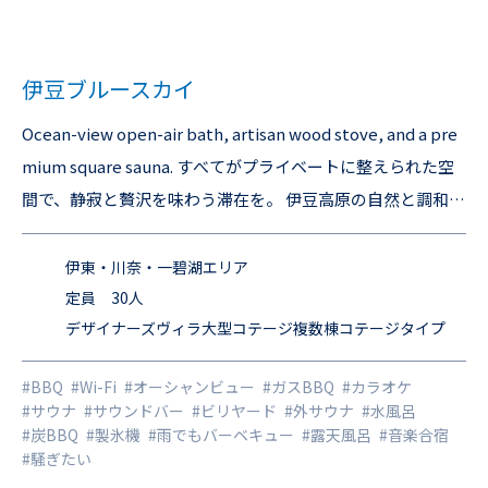
伊豆ブルースカイ
Ocean-view open-air bath, artisan wood stove, and a pre
mium square sauna. すべてがプライベートに整えられた空
間で、静寂と贅沢を味わう滞在を。 伊豆高原の自然と調和し
た、ワンランク上のリトリート体験をお届けします。 「シャ
イニングブルー伊豆」と組み合わせてご利用することで最大
伊東・川奈・一碧湖エリア
４４名様までご宿泊可能です。 ↓サイト詳細はこちら↓ htt
定員 30人
デザイナーズヴィラ大型コテージ複数棟コテージタイプ
ps://www.stagevilla.co.jp/villa/3121
#BBQ
#Wi-Fi
#オーシャンビュー
#ガスBBQ
#カラオケ
#サウナ
#サウンドバー
#ビリヤード
#外サウナ
#水風呂
#炭BBQ
#製氷機
#雨でもバーベキュー
#露天風呂
#音楽合宿
#騒ぎたい