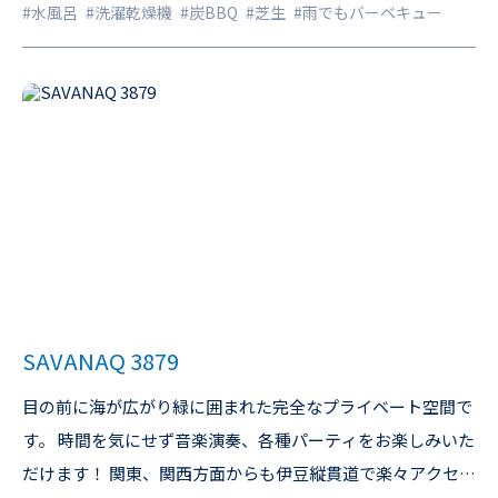
#水風呂
#洗濯乾燥機
#炭BBQ
#芝生
#雨でもバーベキュー
実施 階段にも滑り止めマットを敷いて益々ペットフレンドリ
ーな施設に進化しました！ 2025年12月 出張テントサウナ
「Ten.Ten」プレミアム導入！ より“贅沢で特別なサウナ体
験”をご提供いたします。 詳細は下記URLよりご覧くださ
い。 https://tenten.camp/
SAVANAQ 3879
目の前に海が広がり緑に囲まれた完全なプライベート空間で
す。 時間を気にせず音楽演奏、各種パーティをお楽しみいた
だけます！ 関東、関西方面からも伊豆縦貫道で楽々アクセ