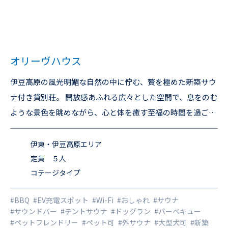
オリーヴハウス
伊豆高原の風光明媚な自然の中に佇む、贅を極めた新築サウ
ナ付き貸別荘。 開放感あふれる広々とした空間で、息をのむ
ような景色を眺めながら、心と体を癒す至福の時間を過ごし
ませんか。 最新の設備と暖かい木のぬくもりが調和した快適
な室内は、リラックスとくつろぎを追求したデザイン。 静寂
伊東・伊豆高原エリア
に包まれた庭園には、新鮮な空気と緑に囲まれた贅沢なサウ
定員 ５人
コテージタイプ
ナが設置されています。 伊豆の四季折々の美しい自然を満喫
しながら、心身ともにリフレッシュする、特別なひとときを
#BBQ
#EV充電スポット
#Wi-Fi
#おしゃれ
#サウナ
お約束します。 2025年2月 ドックランのフェンスが高くな
#サウンドバー
#テントサウナ
#ドッグラン
#バーベキュー
り大型犬もOK♪ 全室内ワンちゃん用の滑り止めワックスを
#ペットフレンドリー
#ペット可
#外サウナ
#大型犬可
#新築