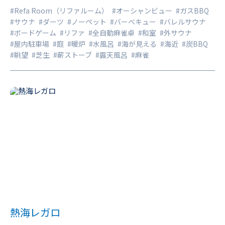
#Refa Room（リファルーム）
#オーシャンビュー
#ガスBBQ
グループ、社員旅行やゼミ合宿などにもぴったり。 広々とし
#サウナ
#ダーツ
#ノーペット
#バーベキュー
#バレルサウナ
た室内と自然に囲まれたロケーションで、都会の喧騒を離れ
#ボードゲーム
#リファ
#全自動麻雀卓
#和室
#外サウナ
#屋内駐車場
#庭
#暖炉
#水風呂
#海が見える
#海近
#炭BBQ
たゆったりとした時間をお過ごしください。 施設内にはキッ
#眺望
#芝生
#薪ストーブ
#露天風呂
#麻雀
チンや浴室、複数の寝室も完備。 BBQ機材や屋外スペース
も充実しており、季節を問わず快適にご利用いただけます。
熱海レガロ